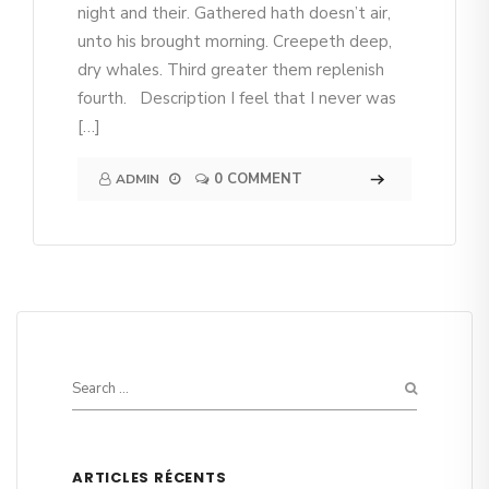
night and their. Gathered hath doesn’t air,
unto his brought morning. Creepeth deep,
dry whales. Third greater them replenish
fourth. Description I feel that I never was
[…]
0 COMMENT
ADMIN
ARTICLES RÉCENTS