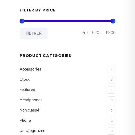
FILTER BY PRICE
P
P
Prix :
£20
—
£300
FILTRER
r
r
i
i
PRODUCT CATEGORIES
x
x
Accessories
4
m
m
Clock
3
i
a
Featured
1
n
x
Headphones
3
Non classé
0
Phone
1
Uncategorized
0