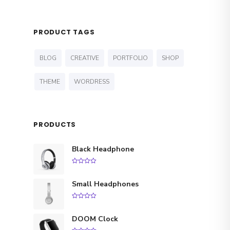
PRODUCT TAGS
BLOG
CREATIVE
PORTFOLIO
SHOP
THEME
WORDRESS
PRODUCTS
Black Headphone
L
L
0
o
e
e
u
Small Headphones
t
o
p
p
f
5
0
r
r
o
u
DOOM Clock
i
i
t
o