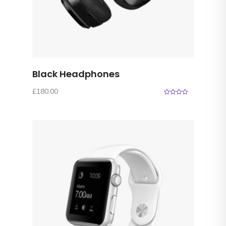
Black Headphones
£
180.00
0
o
u
t
o
f
5