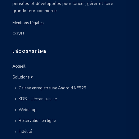
.
.
pensées et développées pour lancer, gérer et faire
9
0
grandir leur commerce.
:
9
0
£
.
Mentions légales
.
1
0
CGVU
2
0
0
.
L’ÉCOSYSTÈME
.
0
Accueil
0
.
Solutions ▾
Caisse enregistreuse Android NF525
KDS – L’écran cuisine
Webshop
Réservation en ligne
Fidélité