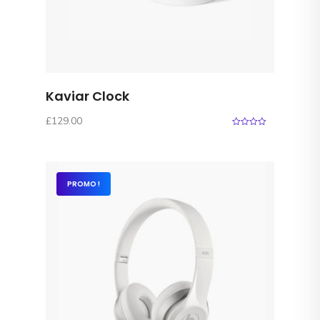
Kaviar Clock
£
129.00
0
o
u
t
o
f
PROMO !
5