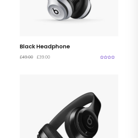
Black Headphone
£
49.00
£
39.00
0
o
u
t
o
f
5